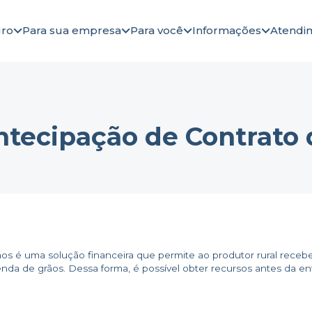
gro
Para sua empresa
Para você
Informações
Atendi
ntecipação de Contrato 
ãos é uma solução financeira que permite ao produtor rural rece
enda de grãos. Dessa forma, é possível obter recursos antes da e