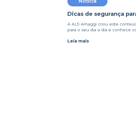
Notícia
Dicas de segurança para
A AL5 Amaggi criou este conteú
para o seu dia a dia e conhece os 
Leia mais
AL5 AMAGGI
Sobre Nós
P
Trabalhe na AL5 AMAGGI
P
Correspondentes
P
Portabilidade