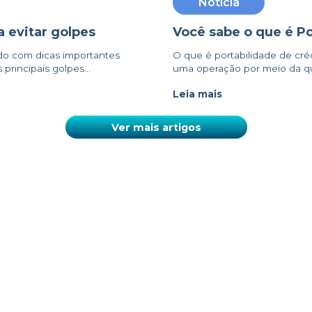
Notícia
 evitar golpes
Você sabe o que é Po
do com dicas importantes
O que é portabilidade de créd
principais golpes...
uma operação por meio da qua
Leia mais
Ver mais artigos
SOLUÇÕES
NOSSOS CONTATOS
ara o Agro
SAC
ara Empresas
0800 810 1001
(WHATSAPP)
ara Você
atendimento@al5amaggi.com.b