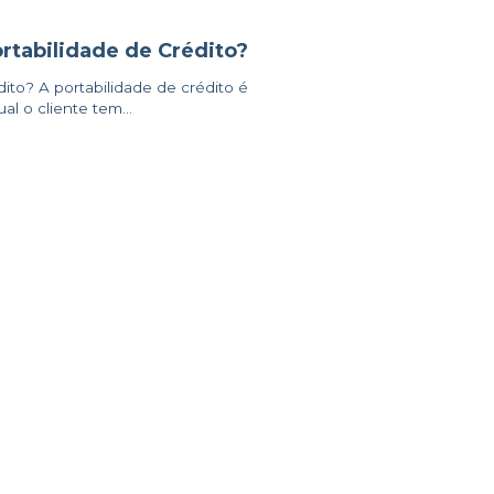
rtabilidade de Crédito?
ito? A portabilidade de crédito é
l o cliente tem...
SIGA A AL5 AMAGGI
r