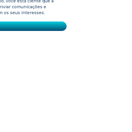
o, você está ciente que a
nviar comunicações e
 os seus interesses.
SIGA A AL5 AMAGGI