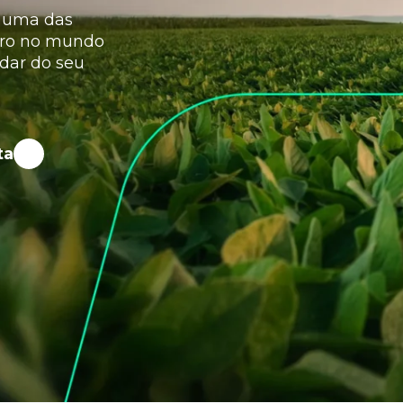
a uma das
gro no mundo
idar do seu
ta