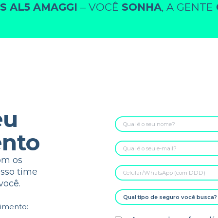
S AL5 AMAGGI
– VOCÊ
SONHA
, A GENTE
eu
nto
om os
osso time
você.
dimento: