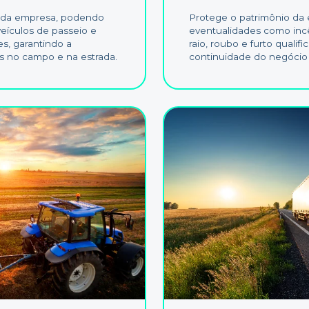
s da empresa, podendo
Protege o patrimônio da 
veículos de passeio e
eventualidades como inc
s, garantindo a
raio, roubo e furto qualif
s no campo e na estrada.
continuidade do negócio a