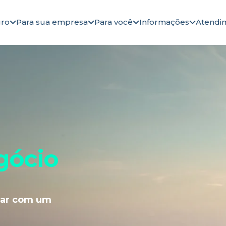
gro
Para sua empresa
Para você
Informações
Atendi
gócio
tar com um