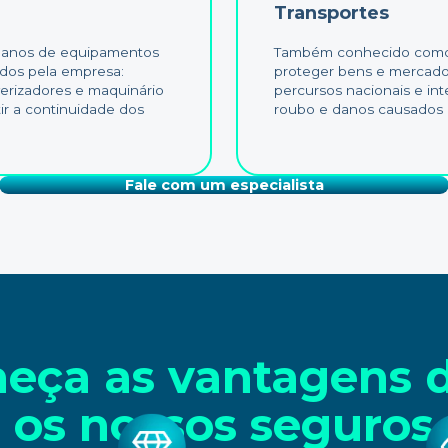
Transportes
 danos de equipamentos
Também conhecido como 
izados pela empresa:
proteger bens e mercado
lverizadores e maquinário
percursos nacionais e int
tir a continuidade dos
roubo e danos causados p
Fale com um especialista
eça as vantagens d
os nossos seguros