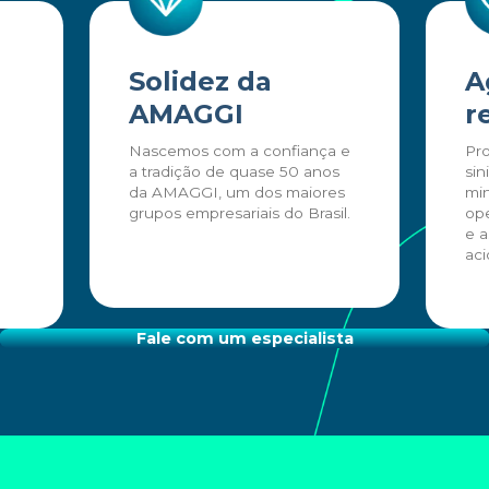
Solidez da
A
AMAGGI
r
Nascemos com a confiança e
Pr
a tradição de quase 50 anos
sin
da AMAGGI, um dos maiores
min
grupos empresariais do Brasil.
ope
e a
ac
Fale com um especialista