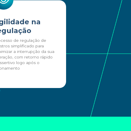
gilidade na
egulação
ocesso de regulação de
istros simplificado para
imizar a interrupção da sua
ração, com retorno rápido
ssertivo logo após o
ionamento