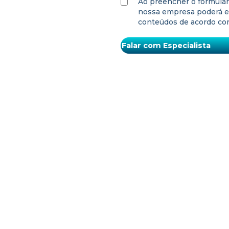
Ao preencher o formulári
nossa empresa poderá e
conteúdos de acordo com
SOLUÇÕES
NOSSOS CONTATOS
ara o Agro
SAC