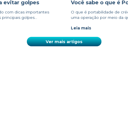
 evitar golpes
Você sabe o que é Po
do com dicas importantes
O que é portabilidade de créd
principais golpes...
uma operação por meio da qua
Leia mais
Ver mais artigos
SOLUÇÕES
NOSSOS CONTATOS
ara o Agro
SAC
ara Empresas
0800 810 1001
(WHATSAPP)
ara Você
atendimento@al5amaggi.com.b
Seg a Sex das 9h às 19h (Brasília)
Ouvidoria