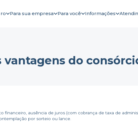
gro
Para sua empresa
Para você
Informações
Atendi
s vantagens do consórci
 financeiro, ausência de juros (com cobrança de taxa de administ
ontemplação por sorteio ou lance.