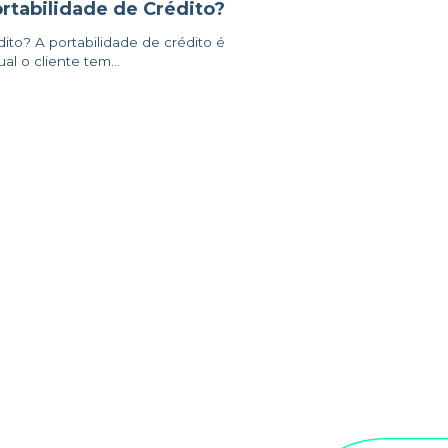
rtabilidade de Crédito?
ito? A portabilidade de crédito é
l o cliente tem...
SIGA A AL5 AMAGGI
r