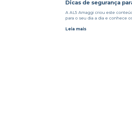
Dicas de segurança para
A AL5 Amaggi criou este conteú
para o seu dia a dia e conhece os 
Leia mais
AL5 AMAGGI
Sobre Nós
P
Trabalhe na AL5 AMAGGI
P
Correspondentes
P
Portabilidade