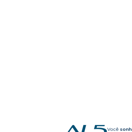
GOVERNANÇA
CORPORATIVA
S
R
Política de Privacidade
O
Termos de uso
C
Segurança
P
Governança
Relatórios Financeiros
Demonstrações Financeiras
Compliance
SCR
FGC
Tarifas
Você
sonh